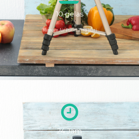
10
gelas
Mimum Air Putih Tiap Hari
24
Jam