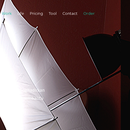
Work
Life
Pricing
Tool
Contact
Order
duk Kepri menghadirkan
n hati untuk membantu
KEPRI.