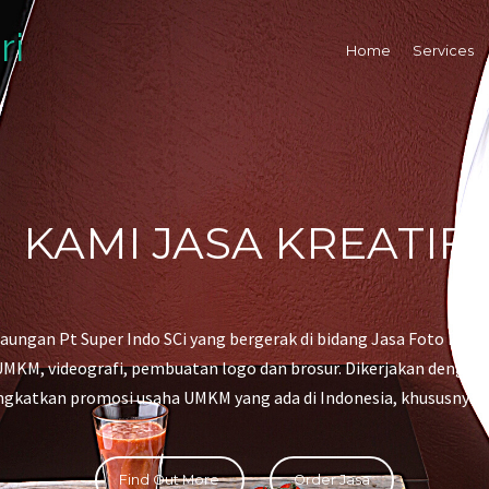
ri
Home
Services
KAMI JASA KREATIF
naungan Pt Super Indo SCi yang bergerak di bidang Jasa Foto Pro
UMKM, videografi, pembuatan logo dan brosur. Dikerjakan denga
gkatkan promosi usaha UMKM yang ada di Indonesia, khususnya 
Find Out More
Order Jasa