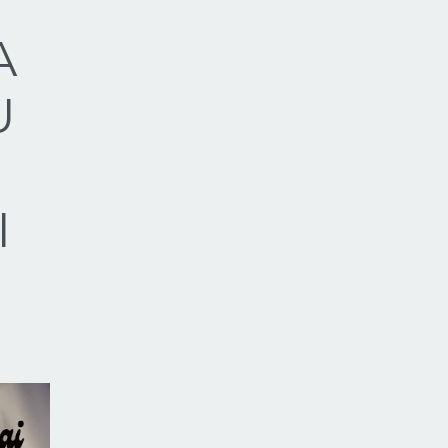
A
U
I