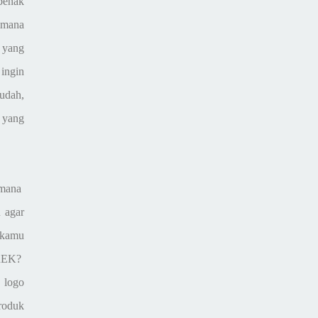
 benak
imana
 yang
 ingin
udah,
 yang
imana
 agar
 kamu
EREK?
 logo
roduk