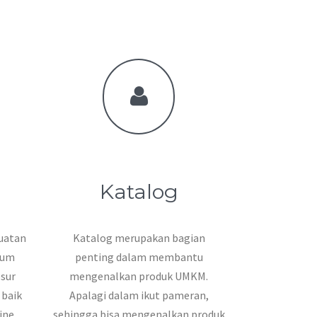
Katalog
uatan
Katalog merupakan bagian
lum
penting dalam membantu
osur
mengenalkan produk UMKM.
baik
Apalagi dalam ikut pameran,
ine.
sehingga bisa mengenalkan produk