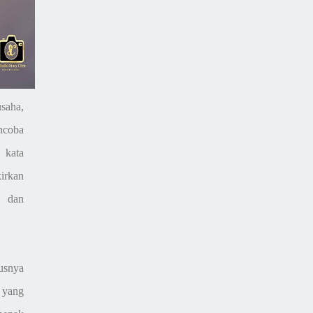
usaha,
ncoba
 kata
irkan
i dan
usnya
 yang